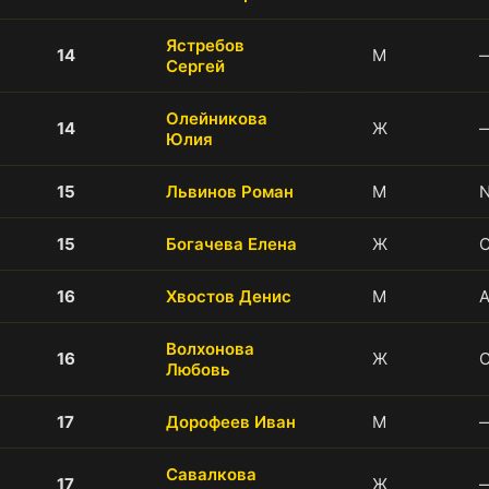
Ястребов
14
М
Сергей
Олейникова
14
Ж
Юлия
15
Львинов Роман
М
N
15
Богачева Елена
Ж
С
16
Хвостов Денис
М
А
Волхонова
16
Ж
Любовь
17
Дорофеев Иван
М
Савалкова
17
Ж