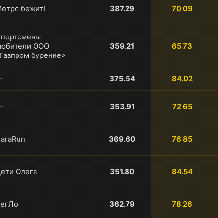
етро бежит!
387.29
70.09
Спортсмены
любители ООО
359.21
65.73
Газпром бурение»
—
375.54
84.02
—
353.91
72.65
araRun
369.60
76.85
ети Олега
351.80
84.54
БегЛо
362.79
78.26