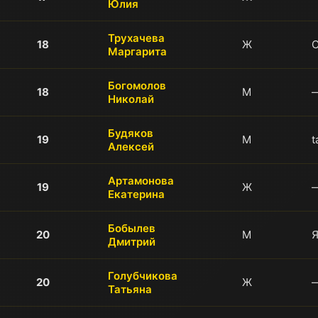
Юлия
Трухачева
18
Ж
С
Маргарита
Богомолов
18
М
Николай
Будяков
19
М
t
Алексей
Артамонова
19
Ж
Екатерина
Бобылев
20
М
Дмитрий
Голубчикова
20
Ж
Татьяна