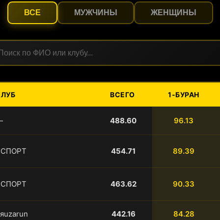
ВСЕ
МУЖЧИНЫ
ЖЕНЩИНЫ
иск по участникам
КЛУБ
ВСЕГО
1-БУРАН
—
488.60
96.13
ЯСПОРТ
454.71
89.39
ЯСПОРТ
463.62
90.33
яuzarun
442.16
84.28