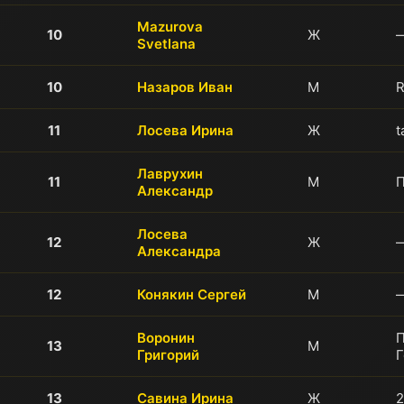
Mazurova
10
Ж
Svetlana
10
Назаров Иван
М
11
Лосева Ирина
Ж
t
Лаврухин
11
М
Александр
Лосева
12
Ж
Александра
12
Конякин Сергей
М
Воронин
13
М
Григорий
Г
13
Савина Ирина
Ж
2