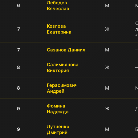
Лебедев
6
М
М
Вячеслав
Козлова
7
Ж
Екатерина
«
7
Сазанов Даниил
М
Салимьянова
8
Ж
Виктория
Герасимович
8
М
N
Андрей
Фомина
9
Ж
Д
Надежда
Лутченко
9
М
Дмитрий