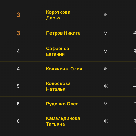
Короткова
3
Ж
Дарья
3
Петров Никита
М
#
Сафронов
4
М
Евгений
4
Конякина Юлия
Ж
Н
Колоскова
5
Ж
Наталья
5
Руденко Олег
М
Камальдинова
6
Ж
Татьяна