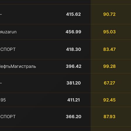
—
415.62
90.72
яuzarun
456.99
95.03
ЯСПОРТ
418.30
83.47
ефтьМагистраль
396.42
99.28
—
381.20
67.27
C95
411.21
92.45
ЯСПОРТ
366.20
87.93