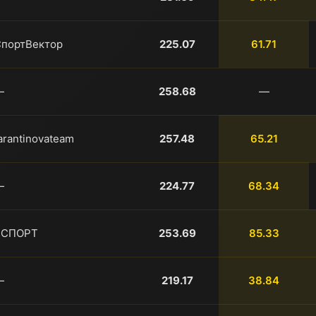
портВектор
225.07
61.71
—
258.68
—
arantinovateam
257.48
65.21
—
224.77
68.34
ЯСПОРТ
253.69
85.33
—
219.17
38.84