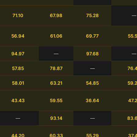
71.10
67.98
75.28
—
56.94
61.06
69.77
55.
94.97
—
97.68
—
57.85
78.87
—
76.
58.01
63.21
54.85
59.
43.43
59.55
36.64
47.
—
93.14
—
83.
44.20
60.33
55.29
37.