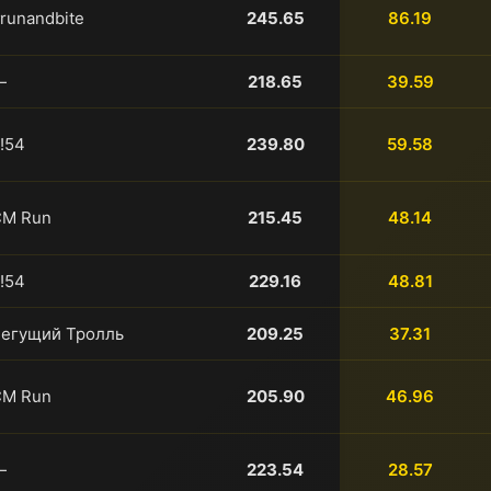
runandbite
245.65
86.19
—
218.65
39.59
!54
239.80
59.58
СМ Run
215.45
48.14
!54
229.16
48.81
егущий Тролль
209.25
37.31
СМ Run
205.90
46.96
—
223.54
28.57