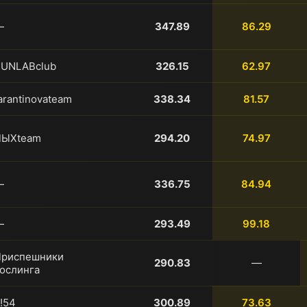
—
347.89
86.29
RUNLABclub
326.15
62.97
arantinovateam
338.34
81.57
ПЫХteam
294.20
74.97
—
336.75
84.94
—
293.49
99.18
Приспешники
290.83
—
ослинга
!54
300.89
73.63