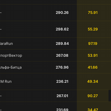
—
290.26
75.91
—
298.62
55.29
araRun
289.84
97.19
портВектор
267.08
53.91
льфа-Битца
276.96
41.66
СМ Run
236.21
49.34
—
267.01
90.27
—
231.69
34.47