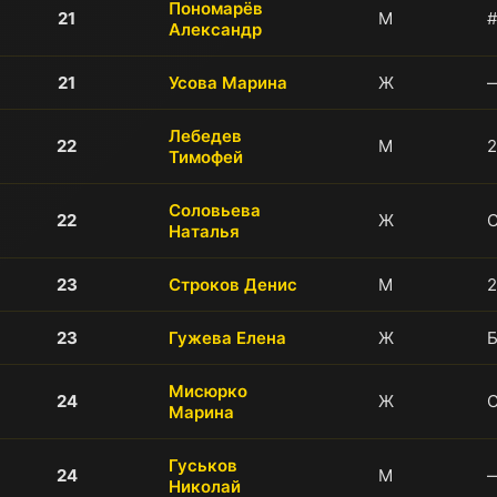
Пономарёв
21
М
#
Александр
21
Усова Марина
Ж
Лебедев
22
М
2
Тимофей
Соловьева
22
Ж
Наталья
23
Строков Денис
М
2
23
Гужева Елена
Ж
Б
Мисюрко
24
Ж
Марина
Гуськов
24
М
Николай