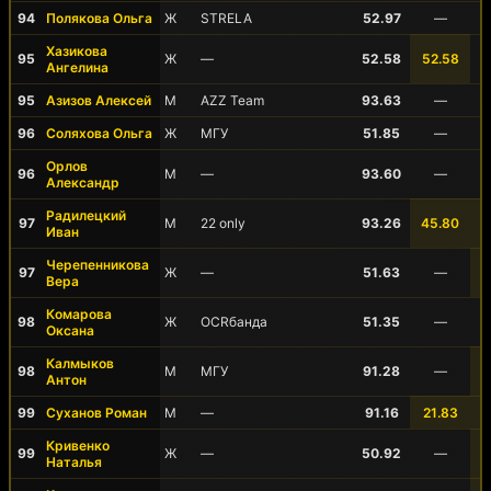
94
Полякова Ольга
Ж
STRELA
52.97
—
Хазикова
95
Ж
—
52.58
52.58
Ангелина
95
Азизов Алексей
М
AZZ Team
93.63
—
96
Соляхова Ольга
Ж
МГУ
51.85
—
Орлов
96
М
—
93.60
—
Александр
Радилецкий
97
М
22 only
93.26
45.80
Иван
Черепенникова
97
Ж
—
51.63
—
Вера
Комарова
98
Ж
OCRбанда
51.35
—
Оксана
Калмыков
98
М
МГУ
91.28
—
Антон
99
Суханов Роман
М
—
91.16
21.83
Кривенко
99
Ж
—
50.92
—
Наталья