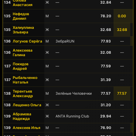
Сопова
134
Ж
—
32.84
—
Анастасия
Нефедов
135
М
—
78.20
0.00
Даниил
Халиуллина
135
Ж
—
32.68
32.68
Эльвира
136
Логунов Серёга
М
ЗебраRUN
77.93
—
Алексеева
136
Ж
—
32.08
—
Галина
Покидов
137
М
—
77.59
—
Андрей
Рыбальченко
137
Ж
—
31.39
—
Наталья
Терентьев
138
М
Зелёные Человечки
77.57
77.57
Александр
138
Лещенко Ольга
Ж
—
31.20
—
Абрамова
139
Ж
ANTA Running Club
29.94
—
Надежда
139
Алексеев Илья
М
—
76.90
—