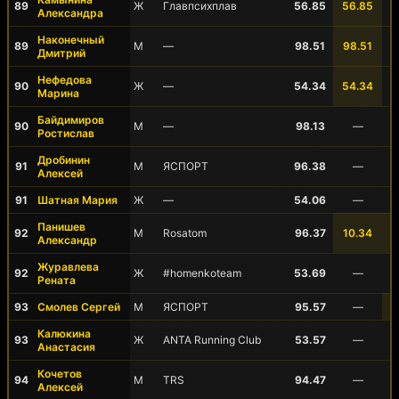
89
Ж
Главпсихплав
56.85
56.85
Александра
Наконечный
89
М
—
98.51
98.51
Дмитрий
Нефедова
90
Ж
—
54.34
54.34
Марина
Байдимиров
90
М
—
98.13
—
Ростислав
Дробинин
91
М
ЯСПОРТ
96.38
—
Алексей
91
Шатная Мария
Ж
—
54.06
—
Панишев
92
М
Rosatom
96.37
10.34
Александр
Журавлева
92
Ж
#homenkoteam
53.69
—
Рената
93
Смолев Сергей
М
ЯСПОРТ
95.57
—
Калюкина
93
Ж
ANTA Running Club
53.57
—
Анастасия
Кочетов
94
М
TRS
94.47
—
Алексей