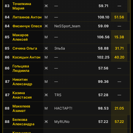
Точилкина
83
Ж
—
59.71
—
Мария
84
Литвинов Антон
М
—
108.10
51.56
84
Фисинчук Олеся
Ж
NeSSport_team
59.09
—
Макаров
85
М
—
106.56
15.38
Алексей
85
Сячина Ольга
Ж
Эльба
58.88
31.71
86
Косицын Антон
М
—
102.25
40.20
Гольцева
86
Ж
—
57.56
—
Людмила
Никитин
87
М
—
99.36
—
Александр
Казина
87
Ж
TRS
57.28
—
Анастасия
Макелеев
88
М
НАСТАРТ!
98.53
21.05
Азамат
Белкова
88
Ж
MyRUNo
57.22
57.22
Александра
Камынина