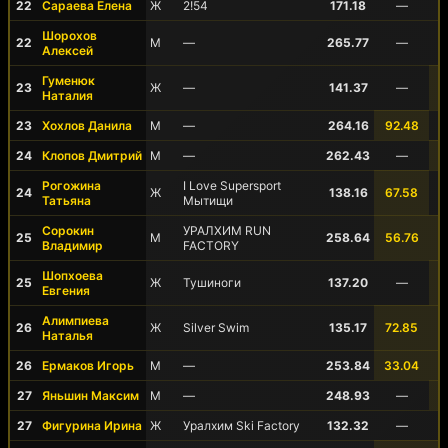
22
Сараева Елена
Ж
2!54
171.18
—
Шорохов
22
М
—
265.77
—
Алексей
Гуменюк
23
Ж
—
141.37
—
Наталия
23
Хохлов Данила
М
—
264.16
92.48
24
Клопов Дмитрий
М
—
262.43
—
Рогожина
I Love Supersport
24
Ж
138.16
67.58
Татьяна
Мытищи
Сорокин
УРАЛХИМ RUN
25
М
258.64
56.76
Владимир
FACTORY
Шопхоева
25
Ж
Тушиноги
137.20
—
Евгения
Алимпиева
26
Ж
Silver Swim
135.17
72.85
Наталья
26
Ермаков Игорь
М
—
253.84
33.04
27
Яньшин Максим
М
—
248.93
—
27
Фигурина Ирина
Ж
Уралхим Ski Factory
132.32
—