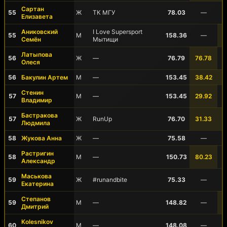
Сартан
55
Ж
ТК МГУ
78.03
—
Елизавета
Аниковский
I Love Supersport
55
М
158.36
—
Семён
Мытищи
Латыпова
56
Ж
—
76.79
76.78
Олеся
56
Бакулин Артем
М
—
153.45
38.42
Стенин
57
М
—
153.45
29.92
Владимир
Бастракова
57
Ж
RunUp
76.70
31.33
Людмила
58
Жукова Анна
Ж
—
75.58
—
Растригин
58
М
—
150.73
80.23
Александр
Маськова
59
Ж
#runandbite
75.33
—
Екатерина
Степанов
59
М
—
148.82
—
Дмитрий
Kolesnikov
60
М
—
148.08
—