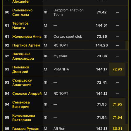
Alexander
Солощенко
Gazprom Triathlon
60
Ж
74.42
—
Светлана
Team
Терпугов
61
М
—
144.51
—
Никита
61
Железнова Анна
Ж
Corsac sport club
73.85
—
62
Портнов Артём
М
ЯСПОРТ
144.23
—
Лисицына
62
Ж
myswim
73.06
—
Александра
Половков
63
М
PIRANHA
144.17
72.93
Дмитрий
Скорцеску
63
Ж
—
72.41
—
Анастасия
64
Соколов Андрей
М
ЯСПОРТ
144.12
—
Семенова
64
Ж
—
71.95
71.95
Виктория
Колесникова
65
Ж
—
71.94
71.94
Екатерина
65
Газизов Руслан
М
Afl Run
142.13
38.81