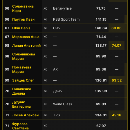
Соломатина
66
Ж
Беганутые
71.75
—
Кира
66
Паутов Иван
М
PSB Sport Team
141.15
—
67
Elkin Denis
М
C95
140.64
60.86
67
Миронова Анна
Ж
—
71.44
—
68
Лапин Анатолий
М
—
138.17
74.07
Солонникова
68
Ж
—
69.99
—
Мария
Помазуева
69
Ж
AR
69.36
—
Мария
69
Зайцев Олег
М
—
136.81
63.52
Пилипенко
70
М
Дай5
135.99
—
Данила
Дудник
70
Ж
World Class
69.03
—
Екатерина
71
Лосев Алексей
М
TRS
134.31
49.16
Фурсова
71
Ж
—
67.97
—
Светлана