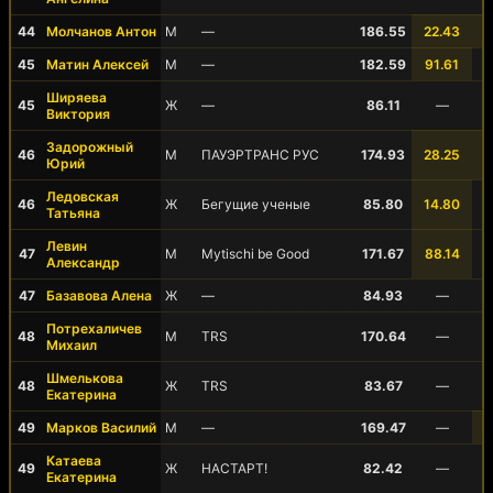
44
Молчанов Антон
М
—
186.55
22.43
45
Матин Алексей
М
—
182.59
91.61
Ширяева
45
Ж
—
86.11
—
Виктория
Задорожный
46
М
ПАУЭРТРАНС РУС
174.93
28.25
Юрий
Ледовская
46
Ж
Бегущие ученые
85.80
14.80
Татьяна
Левин
47
М
Mytischi be Good
171.67
88.14
Александр
47
Базавова Алена
Ж
—
84.93
—
Потрехаличев
48
М
TRS
170.64
—
Михаил
Шмелькова
48
Ж
TRS
83.67
—
Екатерина
49
Марков Василий
М
—
169.47
—
Катаева
49
Ж
НАСТАРТ!
82.42
—
Екатерина