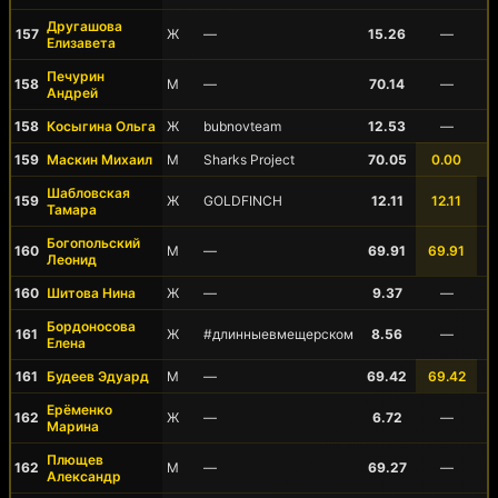
Другашова
157
Ж
—
15.26
—
Елизавета
Печурин
158
М
—
70.14
—
Андрей
158
Косыгина Ольга
Ж
bubnovteam
12.53
—
159
Маскин Михаил
М
Sharks Project
70.05
0.00
Шабловская
159
Ж
GOLDFINCH
12.11
12.11
Тамара
Богопольский
160
М
—
69.91
69.91
Леонид
160
Шитова Нина
Ж
—
9.37
—
Бордоносова
161
Ж
#длинныевмещерском
8.56
—
Елена
161
Будеев Эдуард
М
—
69.42
69.42
Ерёменко
162
Ж
—
6.72
—
Марина
Плющев
162
М
—
69.27
—
Александр