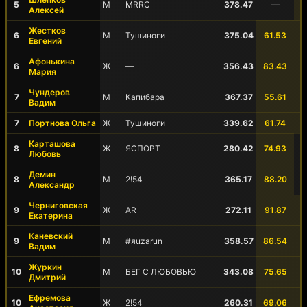
5
М
MRRC
378.47
—
Алексей
Жестков
6
М
Тушиноги
375.04
61.53
Евгений
Афонькина
6
Ж
—
356.43
83.43
Мария
Чундеров
7
М
Капибара
367.37
55.61
Вадим
7
Портнова Ольга
Ж
Тушиноги
339.62
61.74
Карташова
8
Ж
ЯСПОРТ
280.42
74.93
Любовь
Демин
8
М
2!54
365.17
88.20
Александр
Черниговская
9
Ж
AR
272.11
91.87
Екатерина
Каневский
9
М
#яuzarun
358.57
86.54
Вадим
Журкин
10
М
БЕГ С ЛЮБОВЬЮ
343.08
75.65
Дмитрий
Ефремова
10
Ж
2!54
260.31
69.06