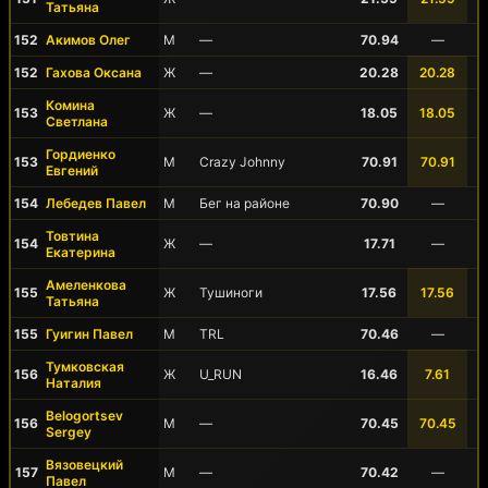
Татьяна
152
Акимов Олег
М
—
70.94
—
152
Гахова Оксана
Ж
—
20.28
20.28
Комина
153
Ж
—
18.05
18.05
Светлана
Гордиенко
153
М
Crazy Johnny
70.91
70.91
Евгений
154
Лебедев Павел
М
Бег на районе
70.90
—
Товтина
154
Ж
—
17.71
—
Екатерина
Амеленкова
155
Ж
Тушиноги
17.56
17.56
Татьяна
155
Гуигин Павел
М
TRL
70.46
—
Тумковская
156
Ж
U_RUN
16.46
7.61
Наталия
Belogortsev
156
М
—
70.45
70.45
Sergey
Вязовецкий
157
М
—
70.42
—
Павел