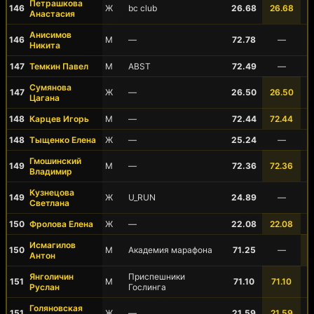
Петрашкова
146
Ж
bc club
26.68
26.68
Анастасия
Анисимов
146
М
—
72.78
—
Никита
147
Темкин Павел
М
ABST
72.49
—
Сумянова
147
Ж
—
26.50
26.50
Цагана
148
Карцев Игорь
М
—
72.44
72.44
148
Тыщенко Елена
Ж
—
25.24
—
Гмошинский
149
М
—
72.36
72.36
Владимир
Кузнецова
149
Ж
U_RUN
24.89
—
Светлана
150
Фролова Елена
Ж
—
22.08
22.08
Исмагилов
150
М
Академия марафона
71.25
—
Антон
Янголичин
Приспешники
151
М
71.10
71.10
Руслан
Гослинга
Голяновская
151
Ж
—
21.59
21.59