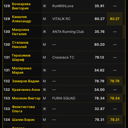
Бочкарева
129
Ж
RunWithLove
35.91
—
Виктория
Камалов
129
М
VITALIK RC
80.27
80.27
Александр
Манухина
130
Ж
ANTA Running Club
35.76
—
Наталия
Степанов
130
М
—
80.20
—
Николай
Герасимов
131
М
Crossrace TC
79.13
—
Шариф
Маляренко
131
Ж
—
34.62
—
Мария
132
Земеров Вадим
М
—
78.79
78.79
132
Кравченко Анна
Ж
—
34.00
—
133
Мосякин Виктор
М
FURIA SQUAD
78.34
78.34
Феоктистова
133
Ж
—
32.87
—
Ольга
134
Шалин Борис
М
—
78.31
78.31