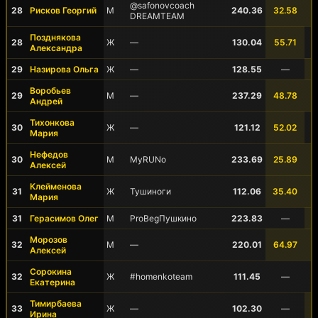
@safonovcoach
28
Рисков Георгий
М
240.36
32.58
DREAMTEAM
Позднякова
28
Ж
—
130.04
55.71
Александра
29
Назирова Ольга
Ж
—
128.55
—
Воробьев
29
М
—
237.29
48.78
Андрей
Тихонкова
30
Ж
—
121.12
52.02
Мария
Нефедов
30
М
MyRUNo
233.69
25.89
Алексей
Клейменова
31
Ж
Тушиноги
112.06
35.40
Мария
31
Герасимов Олег
М
ProBegПушкино
223.83
—
Морозов
32
М
—
220.01
64.97
Алексей
Сорокина
32
Ж
#homenkoteam
111.45
—
Екатерина
Тимирбаева
33
Ж
—
102.30
—
Ирина