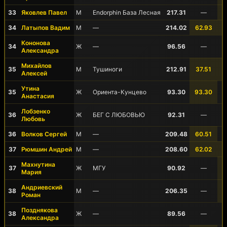
33
Яковлев Павел
М
Endorphin База Лесная
217.31
—
34
Латыпов Вадим
М
—
214.02
62.93
Кононова
34
Ж
—
96.56
—
Александра
Михайлов
35
М
Тушиноги
212.91
37.51
Алексей
Утина
35
Ж
Ориента-Кунцево
93.30
93.30
Анастасия
Лобзенко
36
Ж
БЕГ С ЛЮБОВЬЮ
92.31
—
Любовь
36
Волков Сергей
М
—
209.48
60.51
37
Рюмшин Андрей
М
—
208.60
62.02
Махнутина
37
Ж
МГУ
90.92
—
Мария
Андриевский
38
М
—
206.35
—
Роман
Позднякова
38
Ж
—
89.56
—
Александра