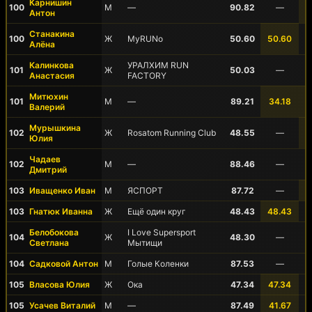
Карнишин
100
М
—
90.82
—
Антон
Станакина
100
Ж
MyRUNo
50.60
50.60
Алёна
Калинкова
УРАЛХИМ RUN
101
Ж
50.03
—
Анастасия
FACTORY
Митюхин
101
М
—
89.21
34.18
Валерий
Мурышкина
102
Ж
Rosatom Running Club
48.55
—
Юлия
Чадаев
102
М
—
88.46
—
Дмитрий
103
Иващенко Иван
М
ЯСПОРТ
87.72
—
103
Гнатюк Иванна
Ж
Ещё один круг
48.43
48.43
Белобокова
I Love Supersport
104
Ж
48.30
—
Светлана
Мытищи
104
Садковой Антон
М
Голые Коленки
87.53
—
105
Власова Юлия
Ж
Ока
47.34
47.34
105
Усачев Виталий
М
—
87.49
41.67