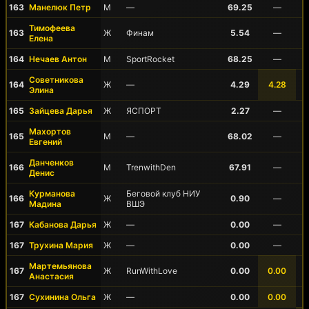
163
Манелюк Петр
М
—
69.25
—
Тимофеева
163
Ж
Финам
5.54
—
Елена
164
Нечаев Антон
М
SportRocket
68.25
—
Советникова
164
Ж
—
4.29
4.28
Элина
165
Зайцева Дарья
Ж
ЯСПОРТ
2.27
—
Махортов
165
М
—
68.02
—
Евгений
Данченков
166
М
TrenwithDen
67.91
—
Денис
Курманова
Беговой клуб НИУ
166
Ж
0.90
—
Мадина
ВШЭ
167
Кабанова Дарья
Ж
—
0.00
—
167
Трухина Мария
Ж
—
0.00
—
Мартемьянова
167
Ж
RunWithLove
0.00
0.00
Анастасия
167
Сухинина Ольга
Ж
—
0.00
0.00