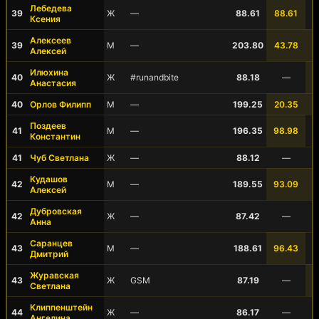
Лебедева
39
Ж
—
88.61
88.61
Ксения
Алексеев
39
М
—
203.80
43.78
Алексей
Илюхина
40
Ж
#runandbite
88.18
—
Анастасия
40
Орлов Филипп
М
—
199.25
20.35
Поздеев
41
М
—
196.35
98.98
Константин
41
Чуб Светлана
Ж
—
88.12
—
Кудашов
42
М
—
189.55
93.09
Алексей
Дубровская
42
Ж
—
87.42
—
Анна
Саранцев
43
М
—
188.61
96.43
Дмитрий
Журавская
43
Ж
GSM
87.19
—
Светлана
Клиппенштейн
44
Ж
—
86.17
—
Ангелина