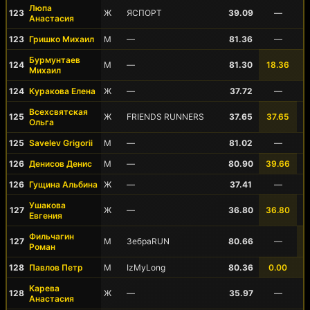
Люпа
123
Ж
ЯСПОРТ
39.09
—
Анастасия
123
Гришко Михаил
М
—
81.36
—
Бурмунтаев
124
М
—
81.30
18.36
Михаил
124
Куракова Елена
Ж
—
37.72
—
Всехсвятская
125
Ж
FRIENDS RUNNERS
37.65
37.65
Ольга
125
Savelev Grigorii
М
—
81.02
—
126
Денисов Денис
М
—
80.90
39.66
126
Гущина Альбина
Ж
—
37.41
—
Ушакова
127
Ж
—
36.80
36.80
Евгения
Фильчагин
127
М
ЗебраRUN
80.66
—
Роман
128
Павлов Петр
М
IzMyLong
80.36
0.00
Карева
128
Ж
—
35.97
—
Анастасия