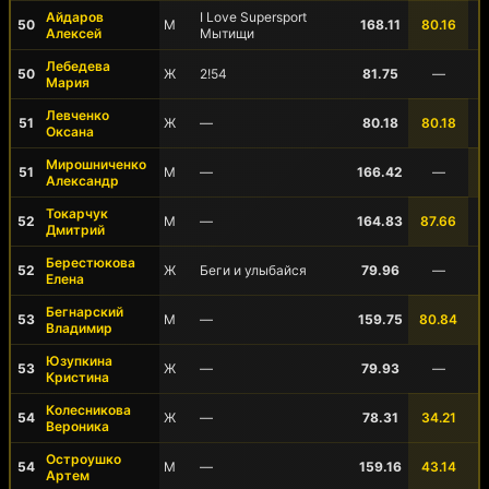
Айдаров
I Love Supersport
50
М
168.11
80.16
Алексей
Мытищи
Лебедева
50
Ж
2!54
81.75
—
Мария
Левченко
51
Ж
—
80.18
80.18
Оксана
Мирошниченко
51
М
—
166.42
—
Александр
Токарчук
52
М
—
164.83
87.66
Дмитрий
Берестюкова
52
Ж
Беги и улыбайся
79.96
—
Елена
Бегнарский
53
М
—
159.75
80.84
Владимир
Юзупкина
53
Ж
—
79.93
—
Кристина
Колесникова
54
Ж
—
78.31
34.21
Вероника
Остроушко
54
М
—
159.16
43.14
Артем