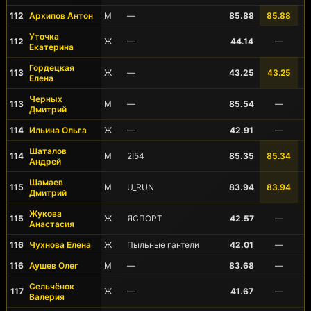
112
Архипов Антон
М
—
85.88
85.88
Уточка
112
Ж
—
44.14
—
Екатерина
Гордецкая
113
Ж
—
43.25
43.25
Елена
Черных
113
М
—
85.54
—
Дмитрий
114
Ильина Ольга
Ж
—
42.91
—
Шаталов
114
М
2!54
85.35
85.34
Андрей
Шамаев
115
М
U_RUN
83.94
83.94
Дмитрий
Жукова
115
Ж
ЯСПОРТ
42.57
—
Анастасия
116
Чухнова Елена
Ж
Пыльные гантели
42.01
—
116
Аушев Олег
М
—
83.68
—
Сельчёнок
117
Ж
—
41.67
—
Валерия