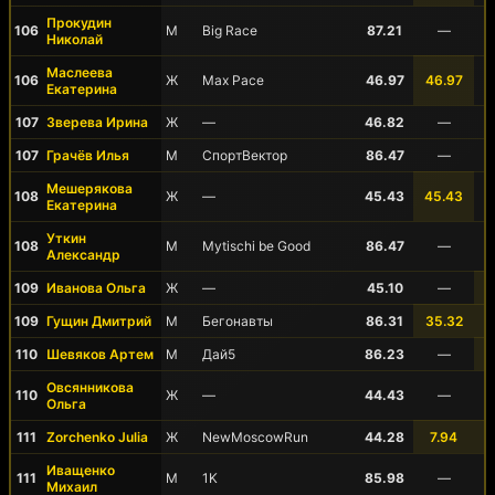
Прокудин
106
М
Big Race
87.21
—
Николай
Маслеева
106
Ж
Max Pace
46.97
46.97
Екатерина
107
Зверева Ирина
Ж
—
46.82
—
107
Грачёв Илья
М
СпортВектор
86.47
—
Мешерякова
108
Ж
—
45.43
45.43
Екатерина
Уткин
108
М
Mytischi be Good
86.47
—
Александр
109
Иванова Ольга
Ж
—
45.10
—
109
Гущин Дмитрий
М
Бегонавты
86.31
35.32
110
Шевяков Артем
М
Дай5
86.23
—
Овсянникова
110
Ж
—
44.43
—
Ольга
111
Zorchenko Julia
Ж
NewMoscowRun
44.28
7.94
Иващенко
111
М
1K
85.98
—
Михаил