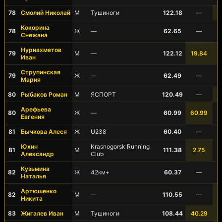
78
Смолий Николай
М
Тушиноги
122.18
—
Кокорина
78
Ж
—
62.65
—
Снежана
Нуриахметов
79
М
—
122.12
19.84
Иван
Струпинская
79
Ж
—
62.49
—
Мария
80
Рыбаков Роман
М
ЯСПОРТ
120.49
—
Арефьева
80
Ж
—
60.99
60.99
Евгения
81
Бычкова Алеся
Ж
U238
60.40
—
Юхин
Krasnogorsk Running
81
М
111.38
2.75
Александр
Club
Кузьмина
82
Ж
42км+
60.37
—
Наталья
Артюшенко
82
М
—
110.55
—
Никита
83
Жигалев Иван
М
Тушиноги
108.44
40.29