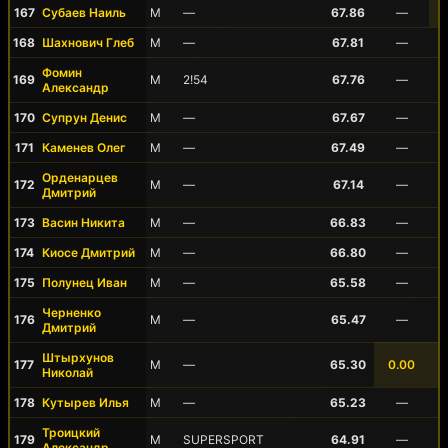
167
Субаев Наиль
М
—
67.86
—
168
Шахнович Глеб
М
—
67.81
—
Фомин
169
М
2!54
67.76
—
Александр
170
Супрун Денис
М
—
67.67
—
171
Каменев Олег
М
—
67.49
—
Орденарцев
172
М
—
67.14
—
Дмитрий
173
Васин Никита
М
—
66.83
—
174
Киосе Дмитрий
М
—
66.80
—
175
Полунец Иван
М
—
65.58
—
Черненко
176
М
—
65.47
—
Дмитрий
Штырхунов
177
М
—
65.30
0.00
Николай
178
Кутырев Илья
М
—
65.23
—
Троицкий
179
М
SUPERSPORT
64.91
—
Александр