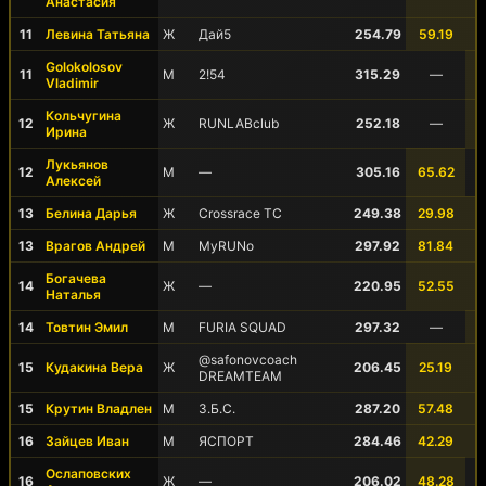
Анастасия
11
Левина Татьяна
Ж
Дай5
254.79
59.19
Golokolosov
11
М
2!54
315.29
—
Vladimir
Кольчугина
12
Ж
RUNLABclub
252.18
—
Ирина
Лукьянов
12
М
—
305.16
65.62
Алексей
13
Белина Дарья
Ж
Crossrace TC
249.38
29.98
13
Врагов Андрей
М
MyRUNo
297.92
81.84
Богачева
14
Ж
—
220.95
52.55
Наталья
14
Товтин Эмил
М
FURIA SQUAD
297.32
—
@safonovcoach
15
Кудакина Вера
Ж
206.45
25.19
DREAMTEAM
15
Крутин Владлен
М
З.Б.С.
287.20
57.48
16
Зайцев Иван
М
ЯСПОРТ
284.46
42.29
Ослаповских
16
Ж
—
206.02
48.28