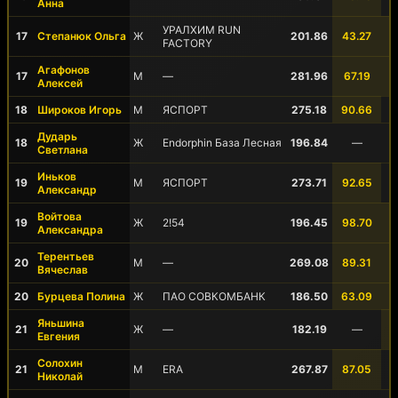
Анна
УРАЛХИМ RUN
17
Степанюк Ольга
Ж
201.86
43.27
FACTORY
Агафонов
17
М
—
281.96
67.19
Алексей
18
Широков Игорь
М
ЯСПОРТ
275.18
90.66
Дударь
18
Ж
Endorphin База Лесная
196.84
—
Светлана
Иньков
19
М
ЯСПОРТ
273.71
92.65
Александр
Войтова
19
Ж
2!54
196.45
98.70
Александра
Терентьев
20
М
—
269.08
89.31
Вячеслав
20
Бурцева Полина
Ж
ПАО СОВКОМБАНК
186.50
63.09
Яньшина
21
Ж
—
182.19
—
Евгения
Солохин
21
М
ERA
267.87
87.05
Николай