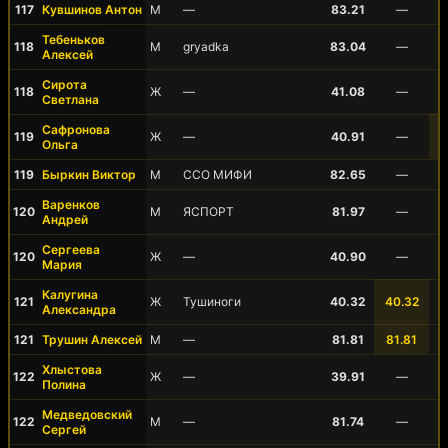
117
Кувшинов Антон
М
—
83.21
—
Тебеньков
118
М
gryadka
83.04
—
Алексей
Сирота
118
Ж
—
41.08
—
Светлана
Сафронова
119
Ж
—
40.91
—
Ольга
119
Быркин Виктор
М
ССО МИФИ
82.65
—
Варенков
120
М
ЯСПОРТ
81.97
—
Андрей
Сергеева
120
Ж
—
40.90
—
Мария
Калугина
121
Ж
Тушиноги
40.32
40.32
Александра
121
Трушин Алексей
М
—
81.81
81.81
Хлыстова
122
Ж
—
39.91
—
Полина
Медведовский
122
М
—
81.74
—
Сергей