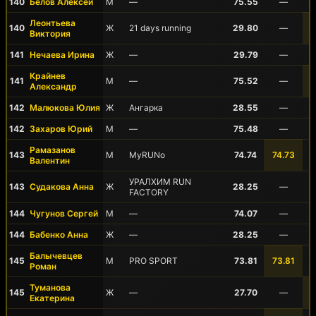
140
Белов Алексей
М
—
75.55
—
Леонтьева
140
Ж
21 days running
29.80
—
Виктория
141
Нечаева Ирина
Ж
—
29.79
—
Крайнев
141
М
—
75.52
—
Александр
142
Малюкова Юлия
Ж
Ангарка
28.55
—
142
Захаров Юрий
М
—
75.48
—
Рамазанов
143
М
MyRUNo
74.74
74.73
Валентин
УРАЛХИМ RUN
143
Судакова Анна
Ж
28.25
—
FACTORY
144
Чугунов Сергей
М
—
74.07
—
144
Бабенко Анна
Ж
—
28.25
—
Балычевцев
145
М
PRO SPORT
73.81
73.81
Роман
Туманова
145
Ж
—
27.70
—
Екатерина