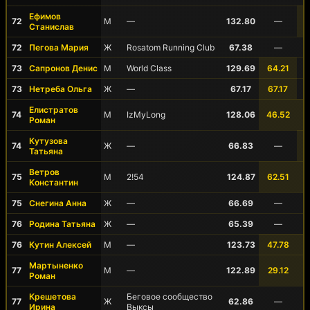
Ефимов
72
М
—
132.80
—
Станислав
72
Пегова Мария
Ж
Rosatom Running Club
67.38
—
73
Сапронов Денис
М
World Class
129.69
64.21
73
Нетреба Ольга
Ж
—
67.17
67.17
Елистратов
74
М
IzMyLong
128.06
46.52
Роман
Кутузова
74
Ж
—
66.83
—
Татьяна
Ветров
75
М
2!54
124.87
62.51
Константин
75
Снегина Анна
Ж
—
66.69
—
76
Родина Татьяна
Ж
—
65.39
—
76
Кутин Алексей
М
—
123.73
47.78
Мартыненко
77
М
—
122.89
29.12
Роман
Крешетова
Беговое сообщество
77
Ж
62.86
—
Ирина
Выксы